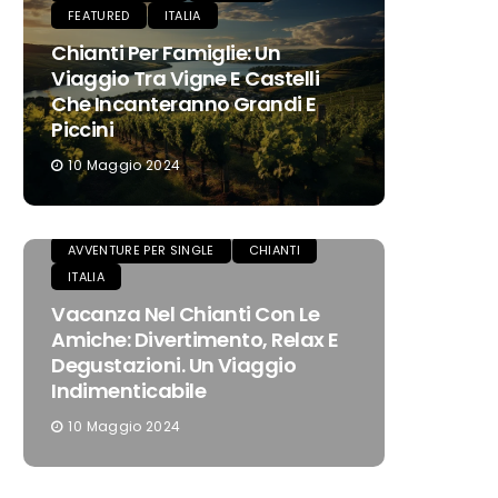
FEATURED
ITALIA
Chianti Per Famiglie: Un
Viaggio Tra Vigne E Castelli
Che Incanteranno Grandi E
Piccini
10 Maggio 2024
AVVENTURE PER SINGLE
CHIANTI
ITALIA
Vacanza Nel Chianti Con Le
Amiche: Divertimento, Relax E
Degustazioni. Un Viaggio
Indimenticabile
10 Maggio 2024